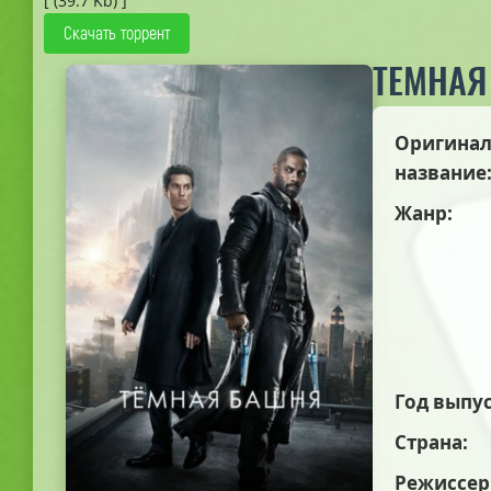
[ (39.7 Kb) ]
Скачать торрент
ТЕМНАЯ
Оригинал
название
Жанр:
Год выпус
Страна:
Режиссер