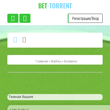
BET
-TORRENT
Регистрация/Вход
Главная
»
Файлы
»
Боевики
Темная башня