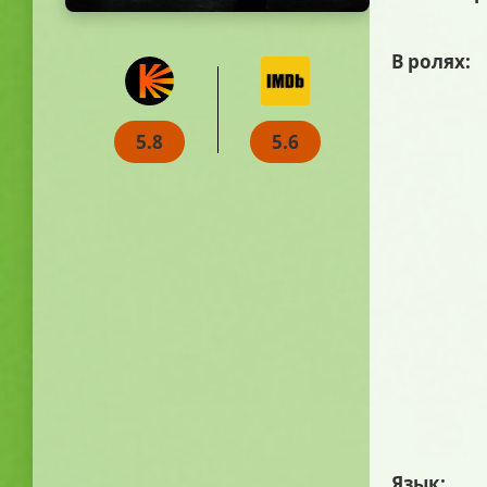
В ролях:
5.8
5.6
Язык: