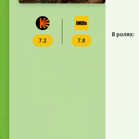
В ролях:
7.2
7.8