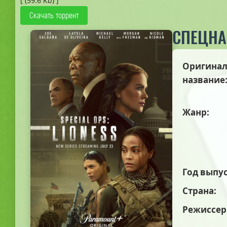
[ (59.6 Kb) ]
Скачать торрент
СПЕЦНА
Оригинал
название
Жанр:
Год выпус
Страна:
Режиссер