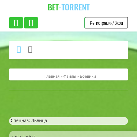
BET
-TORRENT
Регистрация/Вход
Главная
»
Файлы
»
Боевики
Спецназ: Львица