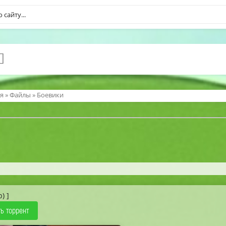
я
»
Файлы
»
Боевики
b) ]
ь торрент