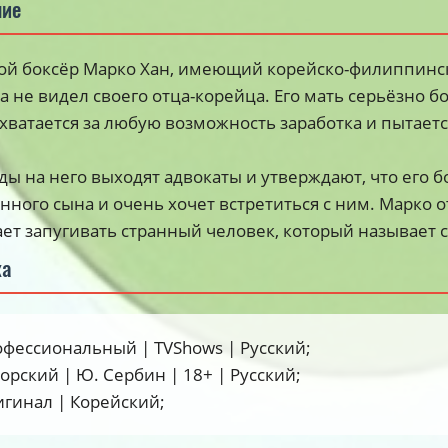
ние
й боксёр Марко Хан, имеющий корейско-филиппинск
а не видел своего отца-корейца. Его мать серьёзно бо
хватается за любую возможность заработка и пытаетс
ы на него выходят адвокаты и утверждают, что его б
нного сына и очень хочет встретиться с ним. Марко о
ет запугивать странный человек, который называет с
ка
офессиональный | TVShows | Русский;
торский | Ю. Сербин | 18+ | Русский;
игинал | Корейский;