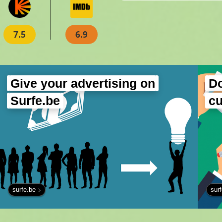
7.5
6.9
Give your advertising on
Do
Surfe.be
c
surfe.be
sur