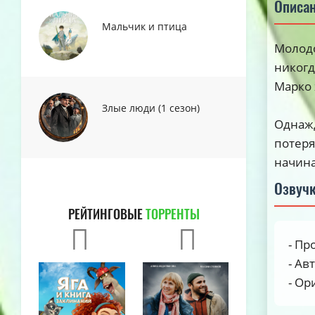
Описа
Мальчик и птица
Молодо
никогд
Марко 
Злые люди (1 сезон)
Однажд
потеря
начина
Озвуч
РЕЙТИНГОВЫЕ
ТОРРЕНТЫ
- Пр
- Ав
- Ор