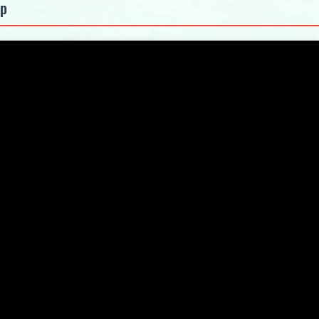
ер
5.0
5.0
5.0