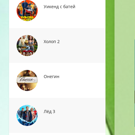
Уикенд с батей
Холоп 2
Онегин
Лёд 3