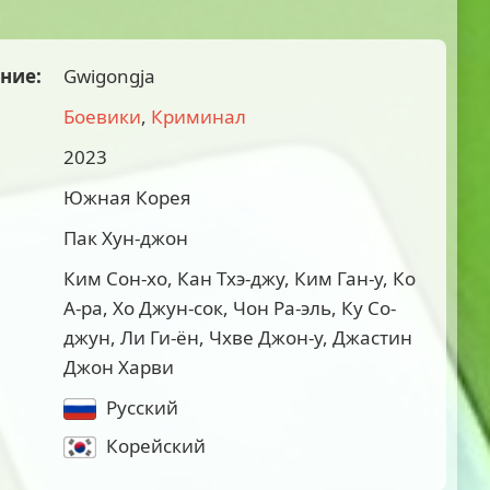
ние:
Gwigongja
Боевики
,
Криминал
2023
Южная Корея
Пак Хун-джон
Ким Сон-хо, Кан Тхэ-джу, Ким Ган-у, Ко
А-ра, Хо Джун-сок, Чон Ра-эль, Ку Со-
джун, Ли Ги-ён, Чхве Джон-у, Джастин
Джон Харви
Русский
Корейский