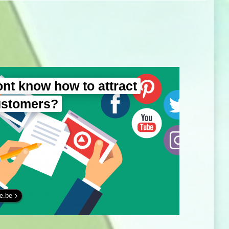
nt know how to attract
ustomers?
fe.be