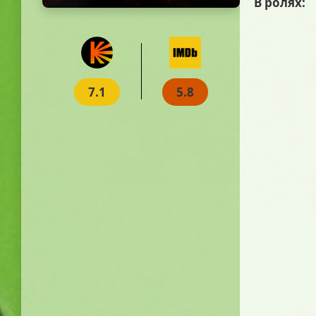
В ролях:
7.1
5.8