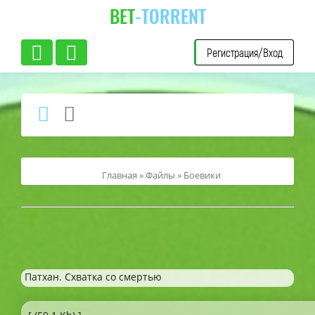
BET
-TORRENT
Регистрация/Вход
Главная
»
Файлы
»
Боевики
Патхан. Схватка со смертью