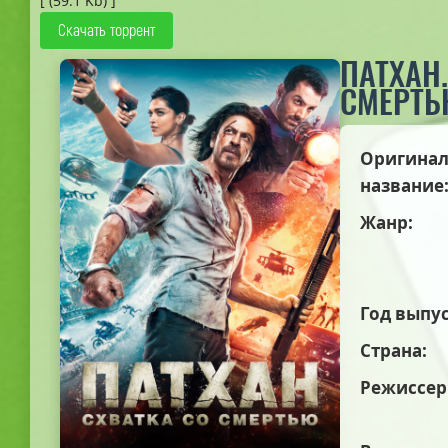
[ (59.1 Kb) ]
Скачать торрент
ПАТХАН.
СМЕРТЬ
Оригинал
название
Жанр:
Год выпус
Страна:
Режиссер