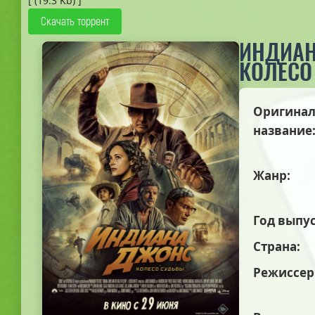
[ (19.3 Kb) ]
Скачать торрент
ИНДИАН
КОЛЕСО
Оригинал
название
Жанр:
Год выпус
Страна:
Режиссер