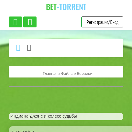
BET
-TORRENT
Регистрация/Вход
Главная
»
Файлы
»
Боевики
Индиана Джонс и колесо судьбы