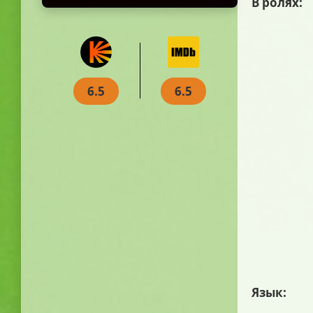
В ролях:
6.5
6.5
Язык: