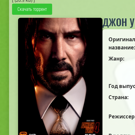
[ (20.5 Kb) ]
Скачать торрент
ДЖОН У
Оригинал
название
Жанр:
Год выпус
Страна:
Режиссер