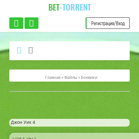
BET
-TORRENT
Регистрация/Вход
Главная
»
Файлы
»
Боевики
Джон Уик 4