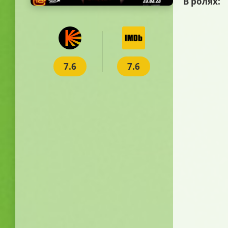
В ролях:
7.6
7.6