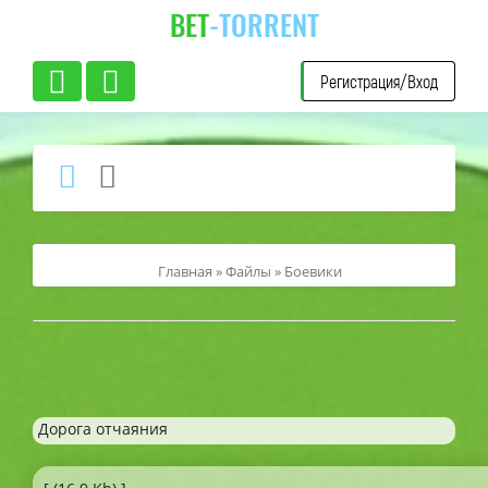
BET
-TORRENT
Регистрация/Вход
Главная
»
Файлы
»
Боевики
Дорога отчаяния