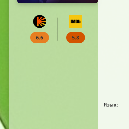
6.6
5.8
Язык: