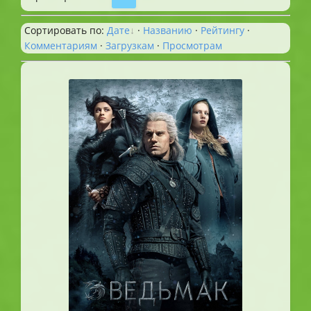
Сортировать по
:
Дате
·
Названию
·
Рейтингу
·
Комментариям
·
Загрузкам
·
Просмотрам