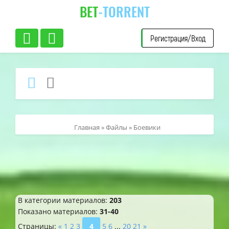
BET
-TORRENT
Регистрация/Вход
Главная
»
Файлы
» Боевики
В категории материалов
:
203
Показано материалов
:
31-40
Страницы
:
«
1
2
3
4
5
6
...
20
21
»