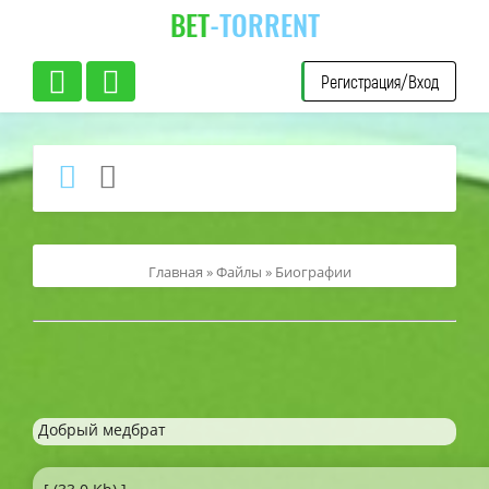
BET
-TORRENT
Регистрация/Вход
Главная
»
Файлы
»
Биографии
Добрый медбрат