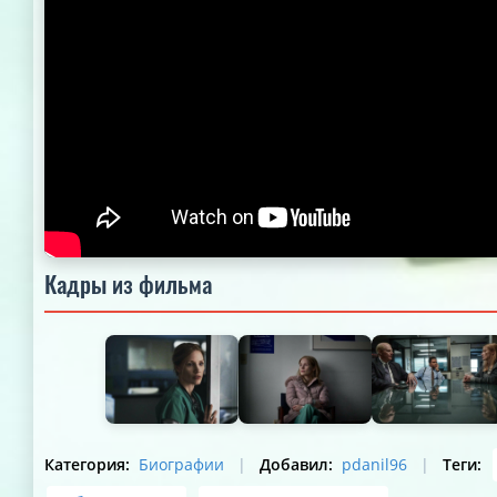
Кадры из фильма
Категория
:
Биографии
|
Добавил
:
pdanil96
|
Теги
: