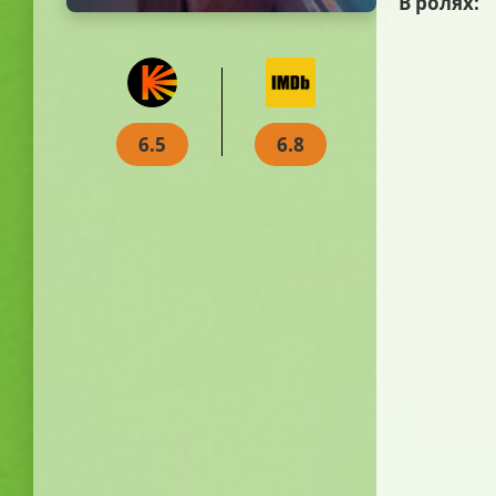
В ролях:
6.5
6.8