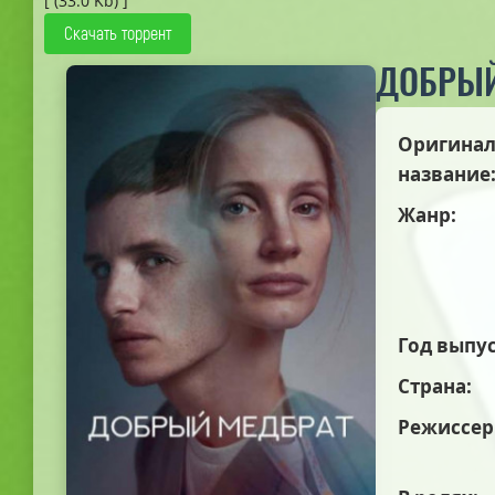
[ (33.0 Kb) ]
Скачать торрент
ДОБРЫЙ
Оригинал
название
Жанр:
Год выпус
Страна:
Режиссер