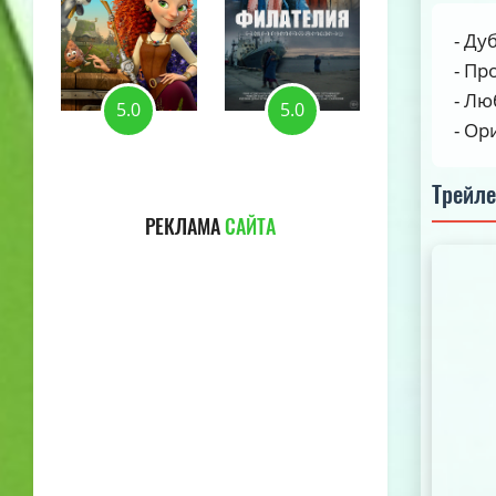
- Ду
- Пр
- Лю
5.0
5.0
5.0
- Ор
Трейл
РЕКЛАМА
САЙТА