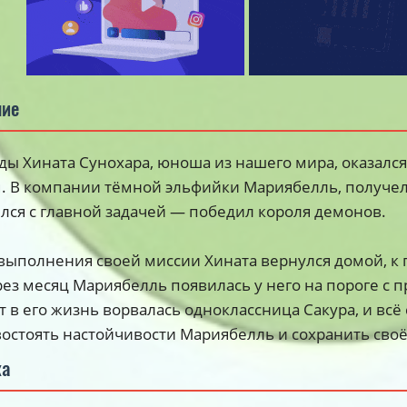
ние
ы Хината Сунохара, юноша из нашего мира, оказался 
. В компании тёмной эльфийки Мариябелль, получе
лся с главной задачей — победил короля демонов.
выполнения своей миссии Хината вернулся домой, к п
рез месяц Мариябелль появилась у него на пороге с 
 в его жизнь ворвалась одноклассница Сакура, и всё
остоять настойчивости Мариябелль и сохранить своё
ка