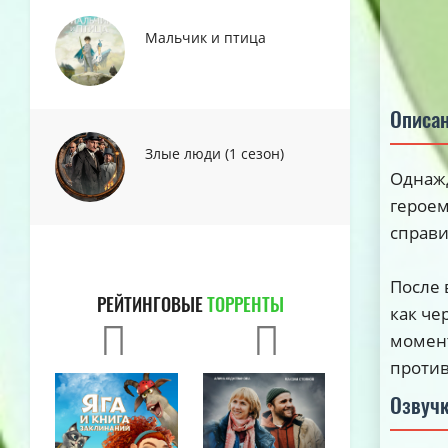
Мальчик и птица
Описа
Злые люди (1 сезон)
Однажд
героем
справи
После 
РЕЙТИНГОВЫЕ
ТОРРЕНТЫ
как че
момент
против
Озвуч