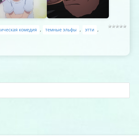
ическая комедия
,
темные эльфы
,
этти
,