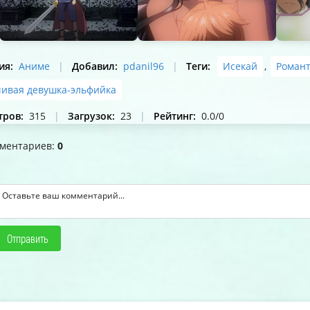
ия
:
Аниме
|
Добавил
:
pdanil96
|
Теги
:
Исекай
,
Романт
ивая девушка-эльфийка
тров
:
315
|
Загрузок
:
23
|
Рейтинг
:
0.0
/
0
мментариев
:
0
Отправить