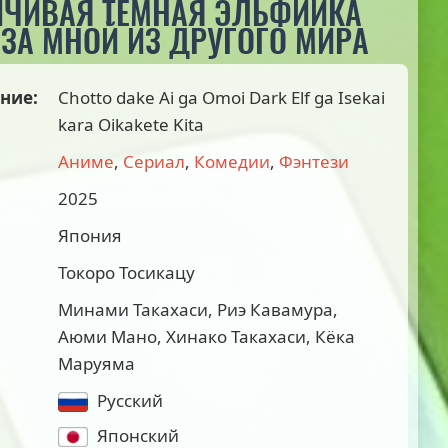
ЙЧИВАЯ ТЁМНАЯ ЭЛЬФИЙКА
ЗА МНОЙ ИЗ ДРУГОГО МИРА
ние:
Chotto dake Ai ga Omoi Dark Elf ga Isekai
kara Oikakete Kita
Аниме
,
Сериал
,
Комедии
,
Фэнтези
2025
Япония
Токоро Тосикацу
Минами Такахаси, Риэ Кавамура,
Аюми Мано, Хинако Такахаси, Кёка
Маруяма
Русский
Японский