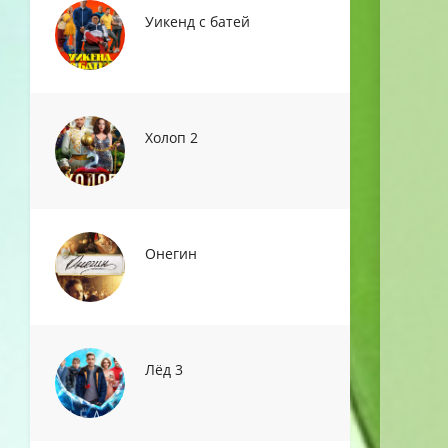
Уикенд с батей
Холоп 2
Онегин
Лёд 3