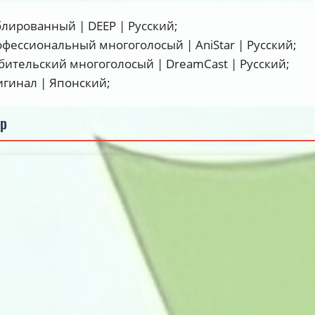
блированный | DEEP | Русский;
офессиональный многоголосый | AniStar | Русский;
бительский многоголосый | DreamCast | Русский;
5.0
5.0
5.0
игинал | Японский;
ер