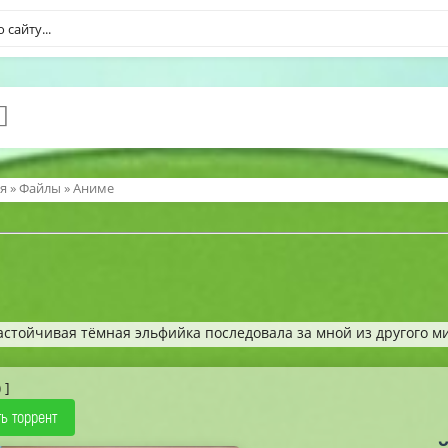
я
»
Файлы
»
Аниме
астойчивая тёмная эльфийка последовала за мной из другого м
 ]
ь торрент