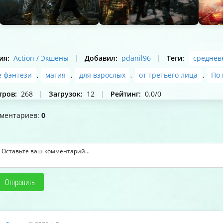
ия
:
Action / Экшены
|
Добавил
:
pdanil96
|
Теги
:
среднев
 фэнтези
,
магия
,
для взрослых
,
от третьего лица
,
По 
тров
:
268
|
Загрузок
:
12
|
Рейтинг
:
0.0
/
0
мментариев
:
0
Отправить