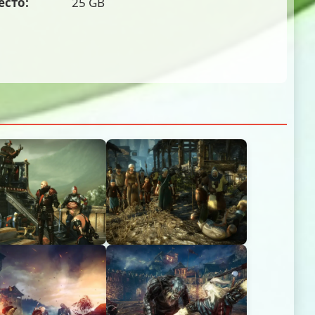
есто:
25 GB