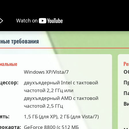
ные требования
мальные
Ре
Windows XP/Vista/7
О
цессор:
двухъядерный Intel с тактовой
П
частотой 2,2 ГГц или
П
двухъядерный AMD с тактовой
В
частотой 2,5 ГГц
ять:
1,5 ГБ (для XP), 2 ГБ (для Vista/7)
еокарта:
GeForce 8800 (с 512 МБ