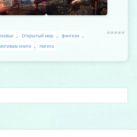
ековье
,
Открытый мир
,
фэнтези
,
мотивам книги
,
Нагота