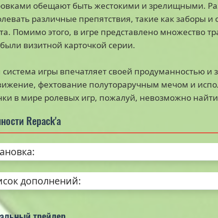
овками обещают быть жестокими и зрелищными. Ра
левать различные препятствия, такие как заборы и 
та. Помимо этого, в игре представлено множество 
 были визитной карточкой серии.
 система игры впечатляет своей продуманностью и 
ижение, фехтование полутораручным мечом и испо
ки в мире ролевых игр, пожалуй, невозможно найти
ности Repack'а
тановка:
исок дополнений:
альный трейлер