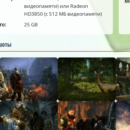
М
видеопамяти) или Radeon
HD3850 (с 512 МБ видеопамяти)
то:
25 GB
шоты