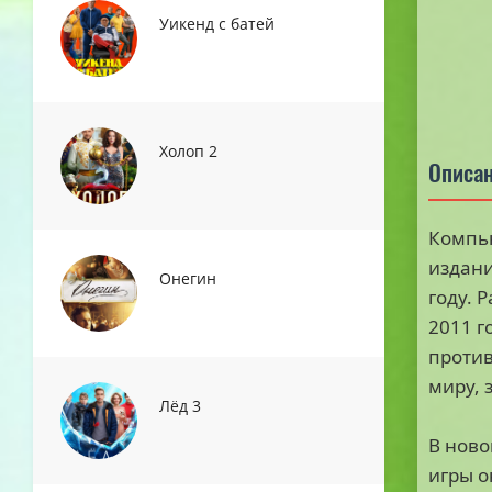
Уикенд с батей
Холоп 2
Описан
Компью
издани
Онегин
году. 
2011 г
против
миру, 
Лёд 3
В ново
игры о