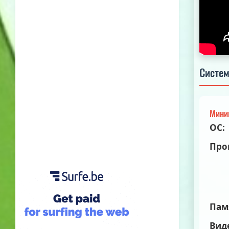
Систем
Мини
ОС:
Про
Пам
Вид