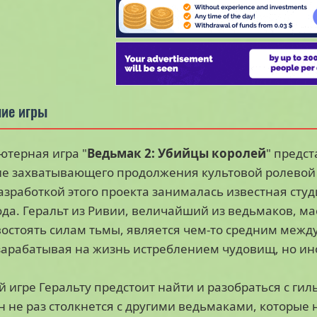
ие игры
терная игра "
Ведьмак 2: Убийцы королей
" предс
е захватывающего продолжения культовой ролевой 
Разработкой этого проекта занималась известная студ
ода. Геральт из Ривии, величайший из ведьмаков, ма
остоять силам тьмы, является чем-то средним между
зарабатывая на жизнь истреблением чудовищ, но ино
й игре Геральту предстоит найти и разобраться с ги
н не раз столкнется с другими ведьмаками, которые