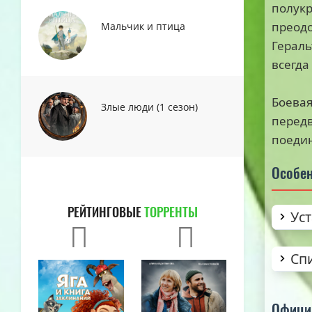
полукр
преодо
Мальчик и птица
Гераль
всегда
Боевая
Злые люди (1 сезон)
передв
поедин
Особен
РЕЙТИНГОВЫЕ
ТОРРЕНТЫ
Ус
Сп
Офици