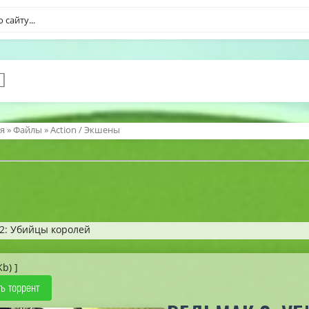
я
»
Файлы
»
Action / Экшены
2: Убийцы королей
Kb) ]
ь торрент