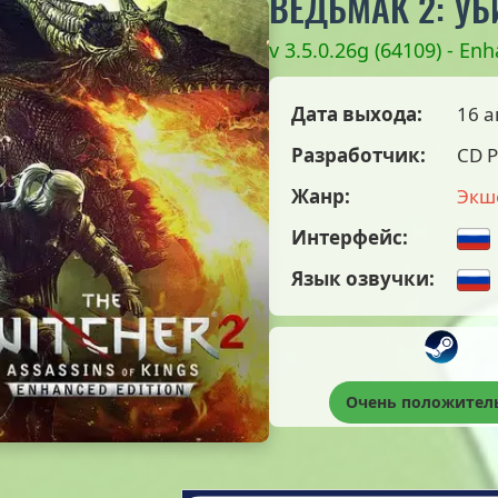
ВЕДЬМАК 2: У
v 3.5.0.26g (64109) - En
Дата выхода:
16 а
Разработчик:
CD 
Жанр:
Экш
Интерфейс:
Язык озвучки:
Очень положител