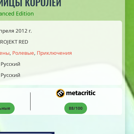
БИЙЦЫ КОРОЛЕЙ
hanced Edition
преля 2012 г.
PROJEKT RED
ены
,
Ролевые
,
Приключения
Русский
Русский
ьные
88/100