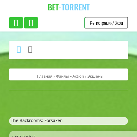
BET
-TORRENT
Регистрация/Вход
Главная
»
Файлы
»
Action / Экшены
The Backrooms: Forsaken