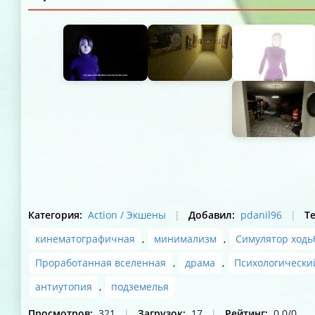
Категория
:
Action / Экшены
|
Добавил
:
pdanil96
|
Т
кинематографичная
,
минимализм
,
Симулятор ходь
Проработанная вселенная
,
драма
,
Психологически
антиутопия
,
подземелья
Просмотров
:
321
|
Загрузок
:
17
|
Рейтинг
:
0.0
/
0