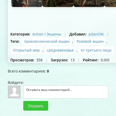
Категория
:
Action / Экшены
|
Добавил
:
pdanil96
|
Теги
:
приключенческий экшен
,
Ролевой экшен
,
Открытый мир
,
средневековье
,
от третьего лица
Просмотров
:
358
|
Загрузок
:
13
|
Рейтинг
:
0.0
/
0
Всего комментариев
:
0
Войдите:
Отправить