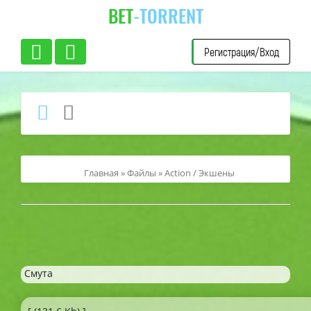
BET
-TORRENT
Регистрация/Вход
Главная
»
Файлы
»
Action / Экшены
Смута