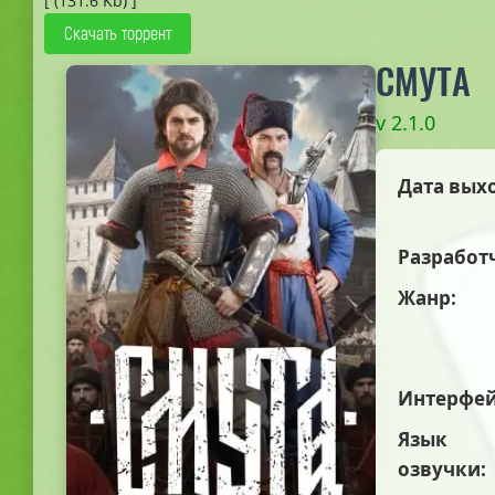
[ (131.6 Kb) ]
Скачать торрент
СМУТА
v 2.1.0
Дата вых
Разработ
Жанр:
Интерфей
Язык
озвучки: