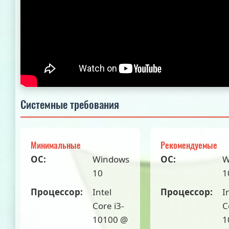
Системные требования
Минимальные
Рекомендуемые
ОС:
Windows
ОС:
W
10
1
Процессор:
Intel
Процессор:
I
Core i3-
C
10100 @
1