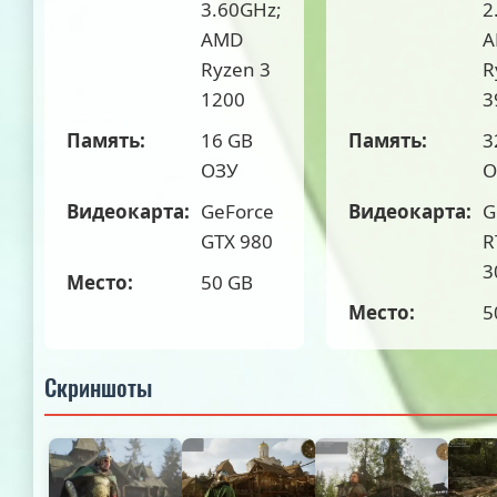
3.60GHz;
2
AMD
A
Ryzen 3
R
1200
3
Память:
16 GB
Память:
3
ОЗУ
О
Видеокарта:
GeForce
Видеокарта:
G
GTX 980
R
3
Место:
50 GB
Место:
5
Скриншоты