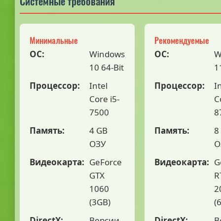
Системные требования
Минимальные
Рекомендуемые
ОС:
Windows
ОС:
W
10 64-Bit
1
Процессор:
Intel
Процессор:
I
Core i5-
C
7500
8
Память:
4 GB
Память:
8
ОЗУ
О
Видеокарта:
GeForce
Видеокарта:
G
GTX
R
1060
2
(3GB)
(
DirectX:
Версии
DirectX:
В