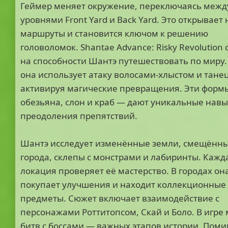
Геймер меняет окружение, переключаясь межд
уровнями Front Yard и Back Yard. Это открывает
маршруты и становится ключом к решению
головоломок. Shantae Advance: Risky Revolution 
на способности Шантэ путешествовать по миру.
она использует атаку волосами-хлыстом и тане
активируя магические превращения. Эти форм
обезьяна, слон и краб — дают уникальные навы
преодоления препятствий.
Шантэ исследует изменённые земли, смещённ
города, склепы с монстрами и лабиринты. Кажд
локация проверяет её мастерство. В городах он
покупает улучшения и находит коллекционные
предметы. Сюжет включает взаимодействие с
персонажами Роттитопсом, Скай и Боло. В игре
битв с боссами — важных этапов истории. Пом