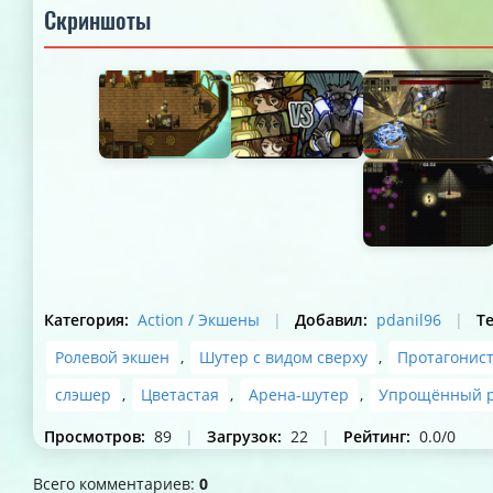
Скриншоты
Категория
:
Action / Экшены
|
Добавил
:
pdanil96
|
Т
Ролевой экшен
,
Шутер с видом сверху
,
Протагонис
слэшер
,
Цветастая
,
Арена-шутер
,
Упрощённый р
Просмотров
:
89
|
Загрузок
:
22
|
Рейтинг
:
0.0
/
0
Всего комментариев
:
0