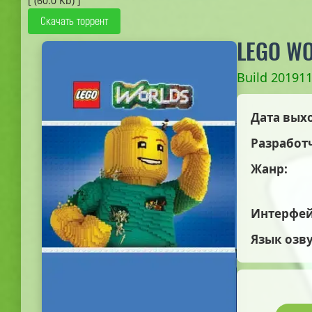
[ (60.0 Kb) ]
Скачать торрент
LEGO W
Build 201911
Дата вых
Разработ
Жанр:
Интерфей
Язык озв