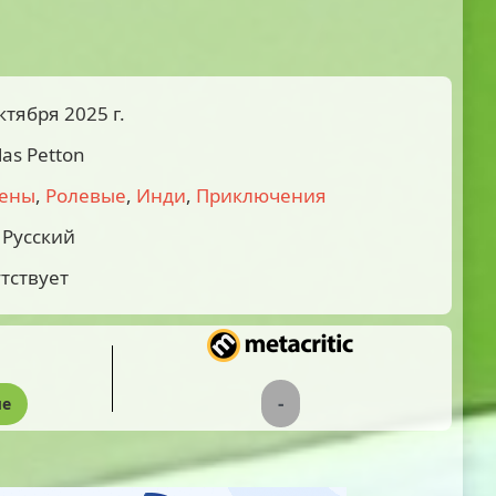
ктября 2025 г.
las Petton
ены
,
Ролевые
,
Инди
,
Приключения
Русский
тствует
-
ые