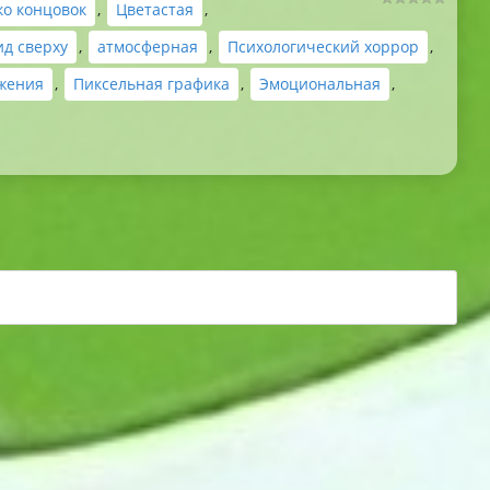
ко концовок
,
Цветастая
,
ид сверху
,
атмосферная
,
Психологический хоррор
,
жения
,
Пиксельная графика
,
Эмоциональная
,