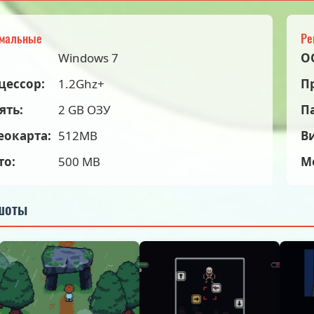
мальные
Ре
Windows 7
О
цессор:
1.2Ghz+
П
ять:
2 GB ОЗУ
П
еокарта:
512MB
В
то:
500 MB
М
шоты