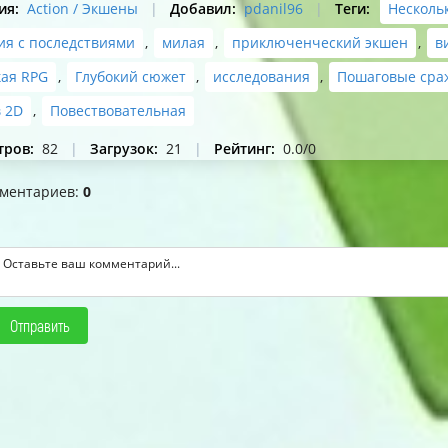
ия
:
Action / Экшены
|
Добавил
:
pdanil96
|
Теги
:
Несколь
я с последствиями
,
милая
,
приключенческий экшен
,
в
ая RPG
,
Глубокий сюжет
,
исследования
,
Пошаговые сра
 2D
,
Повествовательная
тров
:
82
|
Загрузок
:
21
|
Рейтинг
:
0.0
/
0
мментариев
:
0
Отправить