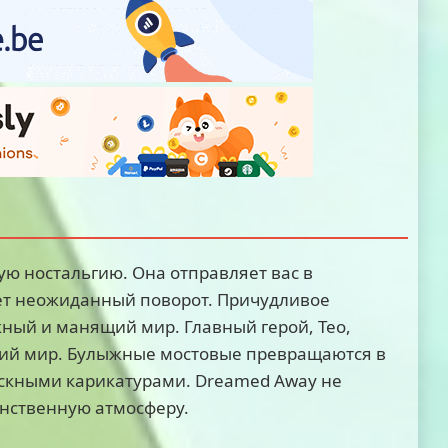
ую ностальгию. Она отправляет вас в
ет неожиданный поворот. Причудливое
ный и манящий мир. Главный герой, Тео,
щий мир. Булыжные мостовые превращаются в
ескными карикатурами. Dreamed Away не
инственную атмосферу.