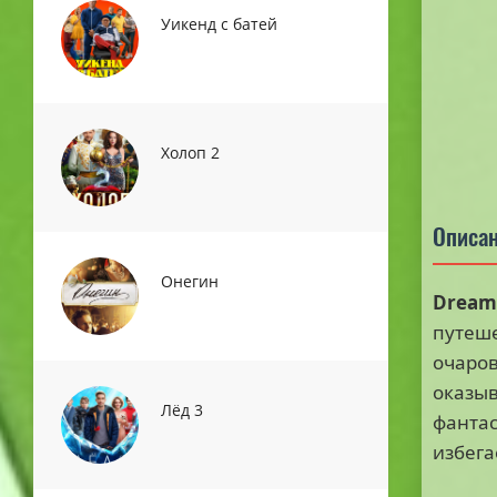
Уикенд с батей
Холоп 2
Описан
Онегин
Dream
путеше
очаров
оказыв
Лёд 3
фантас
избега