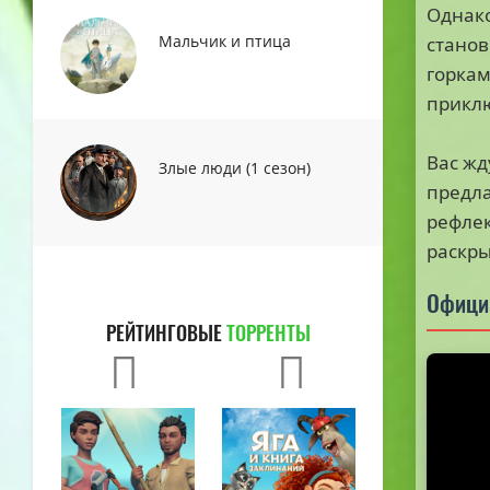
Однако
Мальчик и птица
станов
горкам
приклю
Вас жд
Злые люди (1 сезон)
предла
рефлек
раскры
Офици
РЕЙТИНГОВЫЕ
ТОРРЕНТЫ