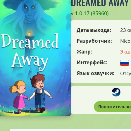
DREAMED AWAY
v 1.0.17 (85960)
Дата выхода:
23 о
Разработчик:
Nico
Жанр:
Экш
Интерфейс:
Язык озвучки:
Отсу
Положительн