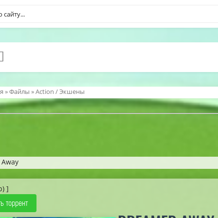
я
»
Файлы
»
Action / Экшены
 Away
b) ]
ь торрент