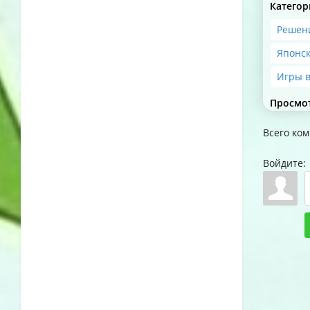
Категор
Решени
Японск
Игры в
Просмо
Всего ко
Войдите: