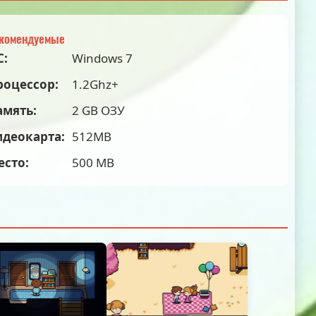
комендуемые
С:
Windows 7
роцессор:
1.2Ghz+
амять:
2 GB ОЗУ
идеокарта:
512MB
есто:
500 MB