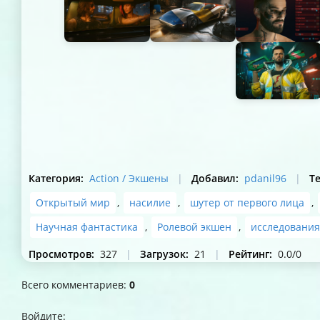
Категория
:
Action / Экшены
|
Добавил
:
pdanil96
|
Т
Открытый мир
,
насилие
,
шутер от первого лица
,
Научная фантастика
,
Ролевой экшен
,
исследования
Просмотров
:
327
|
Загрузок
:
21
|
Рейтинг
:
0.0
/
0
Всего комментариев
:
0
Войдите: