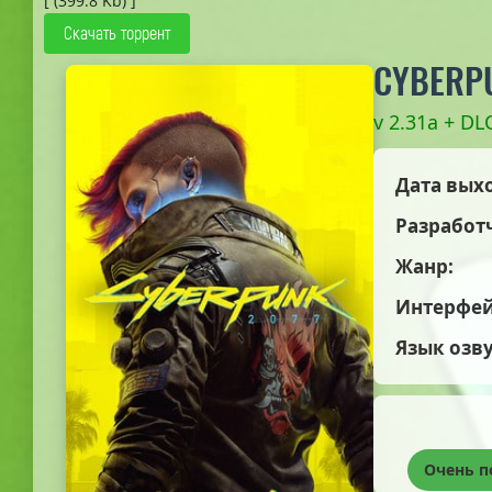
[ (399.8 Kb) ]
Скачать торрент
CYBERP
v 2.31a + DL
Дата вых
Разработ
Жанр:
Интерфей
Язык озв
Очень 