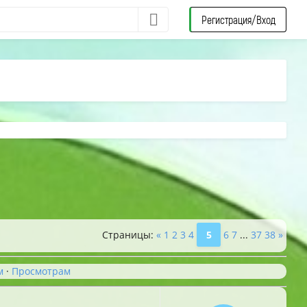
Регистрация/Вход
Страницы
:
«
1
2
3
4
5
6
7
...
37
38
»
м
·
Просмотрам