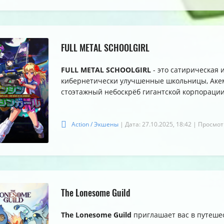
FULL METAL SCHOOLGIRL
FULL METAL SCHOOLGIRL
- это сатирическая 
кибернетически улучшенные школьницы, Акем
стоэтажный небоскрёб гигантской корпорации
Action / Экшены
| Дата: 27.10.2025, 18:42
| Просмот
The Lonesome Guild
The Lonesome Guild
приглашает вас в путешес