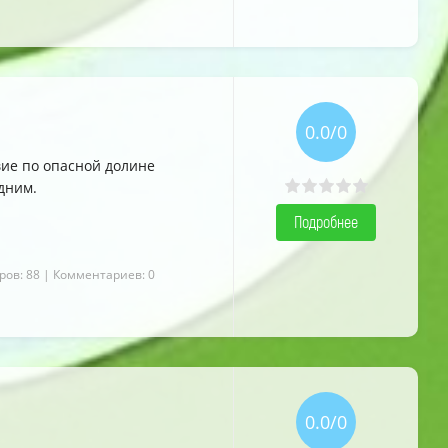
5.0
5.0
5.0
0.0/0
вие по опасной долине
дним.
Подробнее
ров: 88
| Комментариев: 0
0.0/0