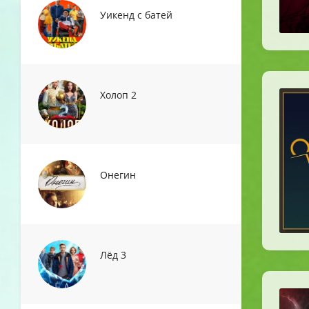
Уикенд с батей
Холоп 2
Онегин
Лёд 3