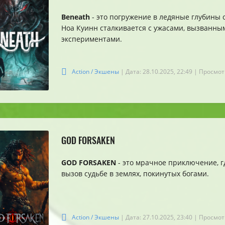
Beneath
- это погружение в ледяные глубины 
Ноа Куинн сталкивается с ужасами, вызванн
экспериментами.
Action / Экшены
| Дата: 28.10.2025, 22:49
| Просмот
GOD FORSAKEN
GOD FORSAKEN
- это мрачное приключение, г
вызов судьбе в землях, покинутых богами.
Action / Экшены
| Дата: 27.10.2025, 23:40
| Просмот