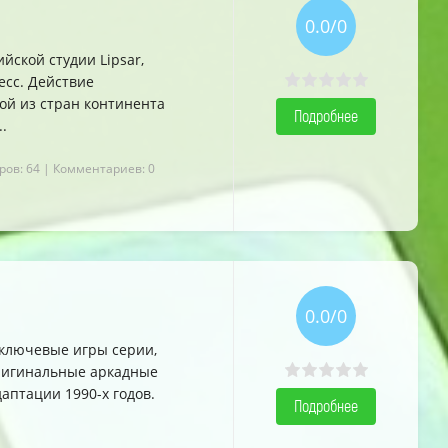
0.0/0
йской студии Lipsar,
сс. Действие
ой из стран континента
Подробнее
.
ров: 64
| Комментариев: 0
0.0/0
ключевые игры серии,
оригинальные аркадные
птации 1990-х годов.
Подробнее