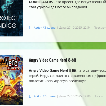
GODBREAKERS
- это проект, где искусственн
стал угрозой для всего мироздания.
Action / Экшены
| Дата: 27.10.2025, 22:54
| Просмот
Angry Video Game Nerd 8-bit
Angry Video Game Nerd 8 Bit
- это сатирическ
герой, Нерд, сражается с искаженным цифро
поглотить всю игровую вселенную.
Action / Экшены
| Дата: 27.10.2025, 19:00
| Просмот