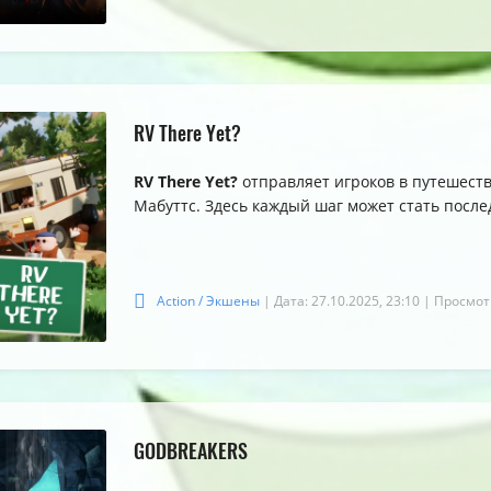
5.0
5.0
5.0
RV There Yet?
RV There Yet?
отправляет игроков в путешест
Мабуттс. Здесь каждый шаг может стать после
Action / Экшены
| Дата: 27.10.2025, 23:10
| Просмот
GODBREAKERS