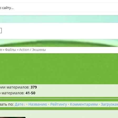
я
»
Файлы
» Action / Экшены
рии материалов
:
379
о материалов
:
41-50
вать по
:
Дате
·
Названию
·
Рейтингу
·
Комментариям
·
Загрузка