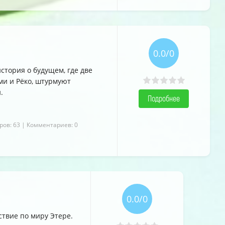
0.0/0
история о будущем, где две
и и Рёко, штурмуют
.
Подробнее
ров: 63
| Комментариев: 0
0.0/0
твие по миру Этере.