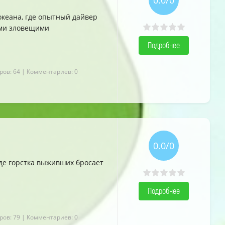
0.0/0
океана, где опытный дайвер
ыми зловещими
Подробнее
ров: 64
| Комментариев: 0
0.0/0
де горстка выживших бросает
Подробнее
ров: 79
| Комментариев: 0