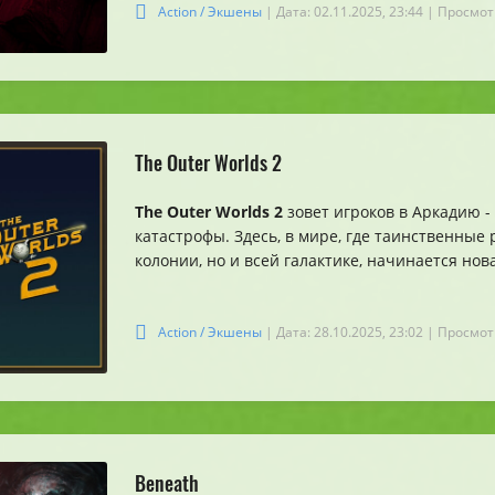
Action / Экшены
| Дата: 02.11.2025, 23:44
| Просмот
The Outer Worlds 2
The Outer Worlds 2
зовет игроков в Аркадию -
катастрофы. Здесь, в мире, где таинственные
колонии, но и всей галактике, начинается нов
Action / Экшены
| Дата: 28.10.2025, 23:02
| Просмот
Beneath