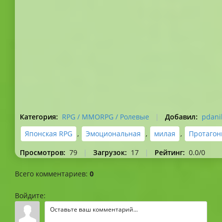
Категория
:
RPG / MMORPG / Ролевые
|
Добавил
:
pdani
Японская RPG
,
Эмоциональная
,
милая
,
Протагон
Просмотров
:
79
|
Загрузок
:
17
|
Рейтинг
:
0.0
/
0
Всего комментариев
:
0
Войдите: