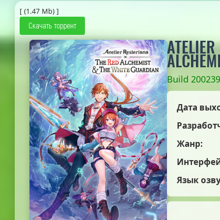
[ (1.47 Mb) ]
Скачать торрент
ATELIER
ALCHEMI
Build 200239
Дата вых
Разработ
Жанр:
Интерфей
Язык озв