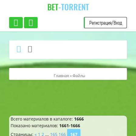
BET
-TORRENT
Регистрация/Вход
Главная
»
Файлы
Всего материалов в каталоге
:
1666
Показано материалов
:
1661-1666
Страницы
:
«
1
2
...
165
166
167